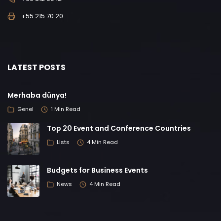
+55 215 70 20
LATEST POSTS
Merhaba dünya!
Genel
1 Min Read
Top 20 Event and Conference Countries
Lists
4 Min Read
Budgets for Business Events
News
4 Min Read