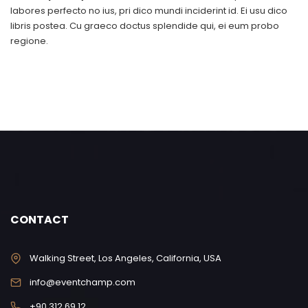
labores perfecto no ius, pri dico mundi inciderint id. Ei usu dico
libris postea. Cu graeco doctus splendide qui, ei eum probo
regione.
CONTACT
Walking Street, Los Angeles, California, USA
info@eventchamp.com
+90 312 69 12