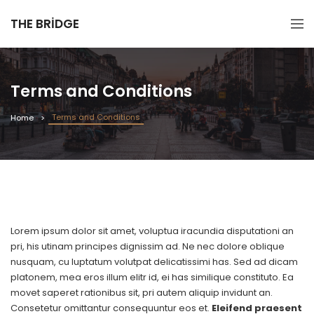
THE BRIDGE
Terms and Conditions
Terms and Conditions
Home
Lorem ipsum dolor sit amet, voluptua iracundia disputationi an
pri, his utinam principes dignissim ad. Ne nec dolore oblique
nusquam, cu luptatum volutpat delicatissimi has. Sed ad dicam
platonem, mea eros illum elitr id, ei has similique constituto. Ea
movet saperet rationibus sit, pri autem aliquip invidunt an.
Consetetur omittantur consequuntur eos et.
Eleifend praesent