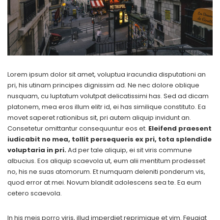
Lorem ipsum dolor sit amet, voluptua iracundia disputationi an
pri, his utinam principes dignissim ad. Ne nec dolore oblique
nusquam, cu luptatum volutpat delicatissimi has. Sed ad dicam
platonem, mea eros illum elitr id, ei has similique constituto. Ea
movet saperet rationibus sit, pri autem aliquip invidunt an.
Consetetur omittantur consequuntur eos et.
Eleifend praesent
iudicabit no mea, tollit persequeris ex pri, tota splendide
voluptaria in pri.
Ad per tale aliquip, ei sit viris commune
albucius. Eos aliquip scaevola ut, eum alii mentitum prodesset
no, his ne suas atomorum. Et numquam deleniti ponderum vis,
quod error at mei. Novum blandit adolescens sea te. Ea eum
cetero scaevola.
In his meis porro viris, illud imperdiet reprimique et vim. Feugiat