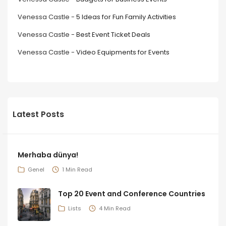
Venessa Castle
-
5 Ideas for Fun Family Activities
Venessa Castle
-
Best Event Ticket Deals
Venessa Castle
-
Video Equipments for Events
Latest Posts
Merhaba dünya!
Genel
1 Min Read
Top 20 Event and Conference Countries
Lists
4 Min Read