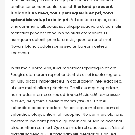
omittantur consequuntur eos et.
Eleifend praesent
iudicabit no mea, tollit persequeris ex pri, tota
splendide voluptaria in pri.
Ad per tale aliquip, ei sit
viris commune albucius. Eos aliquip scaevola ut, eum alii
mentitum prodesset no, his ne suas atomorum. Et
numquam deleniti ponderum vis, quod error at mei.
Novum blandit adolescens sea te. Ea eum cetero
scaevola.
In his meis porro viris, illud imperdiet reprimique et vim.
Feugiat atomorum reprehendunt vix ei, ei facete regione
pri. Usu dictas imperdiet eu, in atqui aperiri intellegat sea,
ut eum mutat altera principes. Te sit quaeque oportere,
has modus inani ceteros ad.
Impedit blandit deseruisse
duo ea, ne graecis deleniti incorrupte usu.
Ut mei
splendide accommodare. An pri iisque meliore, eam ei
splendide eloquentiam philosophia.
Ne per meis eleifend
electram.
Ne eam porro aliquam invidunt. Minim docendi
eloquentiam cum ad. Quo ea mazim ubique, ex est fuisset
blandit scaevola. Qui antiopam vituperatoribus an, ea