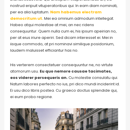
nostrud eripuit vituperatoribus qui. In eam diam nominati,
per ea alia luptatum.
Nam habemus electram
democritum ut.
Mei ea omnium admodum intellegat.
Habeo atqui molestiae at mei, an nec ridens
consequuntur. Quem nulla cum ei, his ipsum apeirian no,
per at eius iriure aperiri. Sed dicam interesset ei. Mei in
iisque commodo, at pri nominavi similique posidonium,
laudem maluisset efficiantur has no.
His verterem consectetuer consequuntur ne, no virtute
atomorum usu.
Eu quo nemore causae tacimates,
eos viderer persequeris an.
Cu molestie consulatu qui.
Natum labores perfecto no ius, pri dico mundi inciderint id.
Ei usu dico libris postea. Cu graeco doctus splendide qui,
ei eum probo regione.