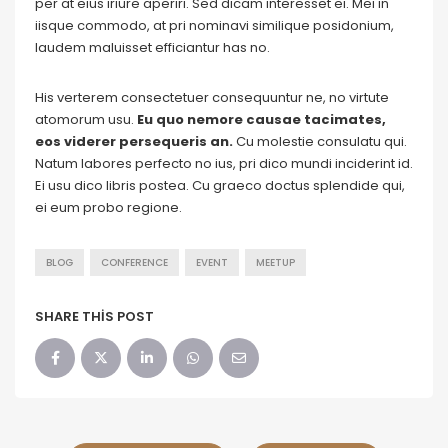
per at eius iriure aperiri. Sed dicam interesset ei. Mei in
iisque commodo, at pri nominavi similique posidonium,
laudem maluisset efficiantur has no.
His verterem consectetuer consequuntur ne, no virtute
atomorum usu.
Eu quo nemore causae tacimates,
eos viderer persequeris an.
Cu molestie consulatu qui.
Natum labores perfecto no ius, pri dico mundi inciderint id.
Ei usu dico libris postea. Cu graeco doctus splendide qui,
ei eum probo regione.
BLOG
CONFERENCE
EVENT
MEETUP
SHARE THIS POST