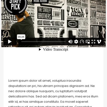
Lorem ipsum dolor sit amet, voluptua iracundia
disputationi an pri, his utinam principes dignissim ad. Ne
nec dolore oblique nusquam, cu luptatum volutpat
delicatissimi has. Sed ad dicam platonem, mea eros illum
elitr id, ei has similique constituto. Ea movet saperet
rationibus sit, pri autem aliquip invidunt an. Consetetur