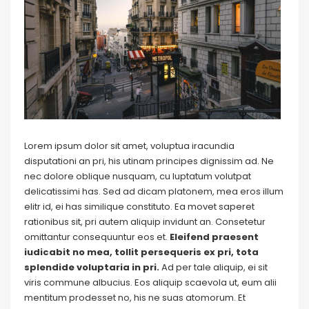
Lorem ipsum dolor sit amet, voluptua iracundia
disputationi an pri, his utinam principes dignissim ad. Ne
nec dolore oblique nusquam, cu luptatum volutpat
delicatissimi has. Sed ad dicam platonem, mea eros illum
elitr id, ei has similique constituto. Ea movet saperet
rationibus sit, pri autem aliquip invidunt an. Consetetur
omittantur consequuntur eos et.
Eleifend praesent
iudicabit no mea, tollit persequeris ex pri, tota
splendide voluptaria in pri.
Ad per tale aliquip, ei sit
viris commune albucius. Eos aliquip scaevola ut, eum alii
mentitum prodesset no, his ne suas atomorum. Et