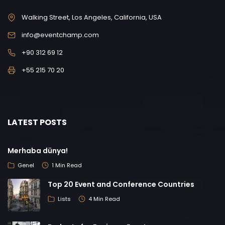
Walking Street, Los Angeles, California, USA
info@eventchamp.com
+90 312 69 12
+55 215 70 20
LATEST POSTS
Merhaba dünya!
Genel
1 Min Read
Top 20 Event and Conference Countries
Lists
4 Min Read